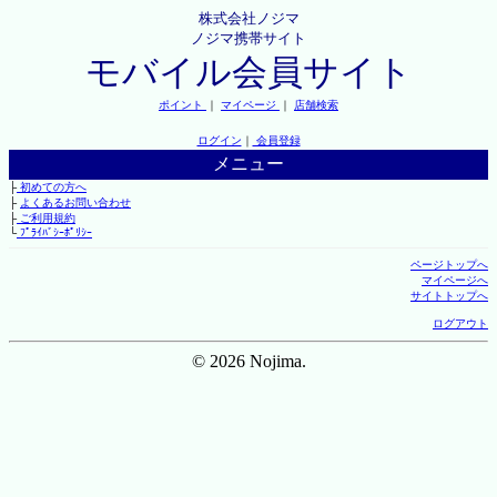
株式会社ノジマ
ノジマ携帯サイト
モバイル会員サイト
ポイント
｜
マイページ
｜
店舗検索
ログイン
｜
会員登録
メニュー
├
初めての方へ
├
よくあるお問い合わせ
├
ご利用規約
└
ﾌﾟﾗｲﾊﾞｼｰﾎﾟﾘｼｰ
ページトップへ
マイページへ
サイトトップへ
ログアウト
© 2026 Nojima.