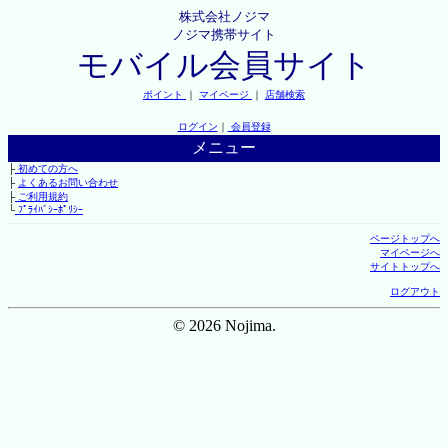
株式会社ノジマ
ノジマ携帯サイト
モバイル会員サイト
ポイント
｜
マイページ
｜
店舗検索
ログイン
｜
会員登録
メニュー
├
初めての方へ
├
よくあるお問い合わせ
├
ご利用規約
└
ﾌﾟﾗｲﾊﾞｼｰﾎﾟﾘｼｰ
ページトップへ
マイページへ
サイトトップへ
ログアウト
© 2026 Nojima.