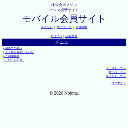
株式会社ノジマ
ノジマ携帯サイト
モバイル会員サイト
ポイント
｜
マイページ
｜
店舗検索
ログイン
｜
会員登録
メニュー
├
初めての方へ
├
よくあるお問い合わせ
├
ご利用規約
└
ﾌﾟﾗｲﾊﾞｼｰﾎﾟﾘｼｰ
ページトップへ
マイページへ
サイトトップへ
ログアウト
© 2026 Nojima.