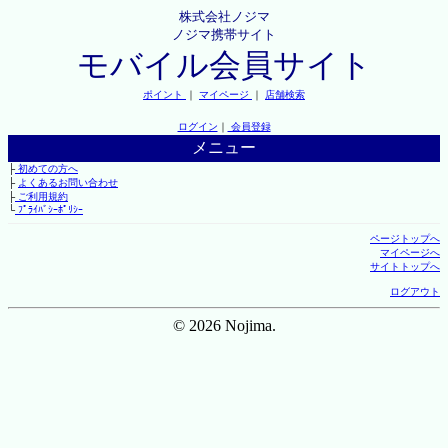
株式会社ノジマ
ノジマ携帯サイト
モバイル会員サイト
ポイント
｜
マイページ
｜
店舗検索
ログイン
｜
会員登録
メニュー
├
初めての方へ
├
よくあるお問い合わせ
├
ご利用規約
└
ﾌﾟﾗｲﾊﾞｼｰﾎﾟﾘｼｰ
ページトップへ
マイページへ
サイトトップへ
ログアウト
© 2026 Nojima.