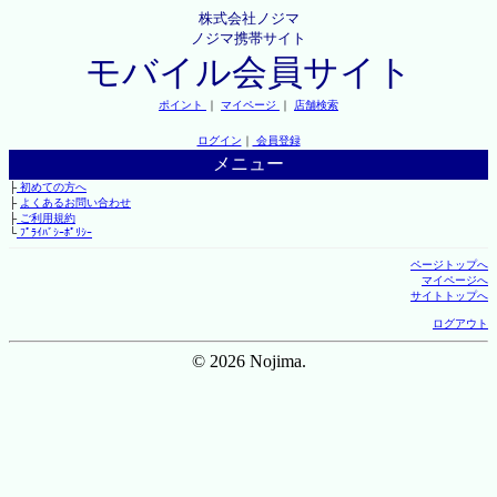
株式会社ノジマ
ノジマ携帯サイト
モバイル会員サイト
ポイント
｜
マイページ
｜
店舗検索
ログイン
｜
会員登録
メニュー
├
初めての方へ
├
よくあるお問い合わせ
├
ご利用規約
└
ﾌﾟﾗｲﾊﾞｼｰﾎﾟﾘｼｰ
ページトップへ
マイページへ
サイトトップへ
ログアウト
© 2026 Nojima.