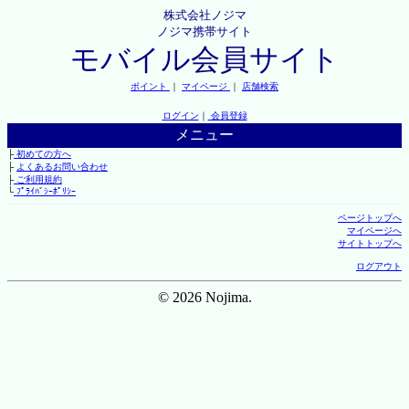
株式会社ノジマ
ノジマ携帯サイト
モバイル会員サイト
ポイント
｜
マイページ
｜
店舗検索
ログイン
｜
会員登録
メニュー
├
初めての方へ
├
よくあるお問い合わせ
├
ご利用規約
└
ﾌﾟﾗｲﾊﾞｼｰﾎﾟﾘｼｰ
ページトップへ
マイページへ
サイトトップへ
ログアウト
© 2026 Nojima.