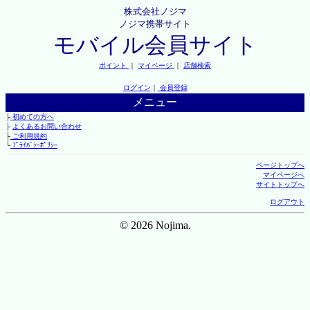
株式会社ノジマ
ノジマ携帯サイト
モバイル会員サイト
ポイント
｜
マイページ
｜
店舗検索
ログイン
｜
会員登録
メニュー
├
初めての方へ
├
よくあるお問い合わせ
├
ご利用規約
└
ﾌﾟﾗｲﾊﾞｼｰﾎﾟﾘｼｰ
ページトップへ
マイページへ
サイトトップへ
ログアウト
© 2026 Nojima.