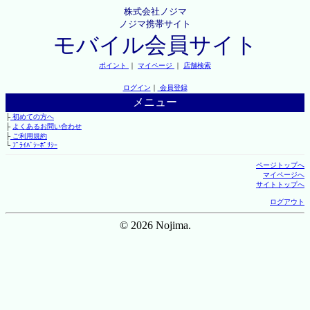
株式会社ノジマ
ノジマ携帯サイト
モバイル会員サイト
ポイント
｜
マイページ
｜
店舗検索
ログイン
｜
会員登録
メニュー
├
初めての方へ
├
よくあるお問い合わせ
├
ご利用規約
└
ﾌﾟﾗｲﾊﾞｼｰﾎﾟﾘｼｰ
ページトップへ
マイページへ
サイトトップへ
ログアウト
© 2026 Nojima.