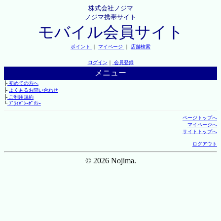
株式会社ノジマ
ノジマ携帯サイト
モバイル会員サイト
ポイント
｜
マイページ
｜
店舗検索
ログイン
｜
会員登録
メニュー
├
初めての方へ
├
よくあるお問い合わせ
├
ご利用規約
└
ﾌﾟﾗｲﾊﾞｼｰﾎﾟﾘｼｰ
ページトップへ
マイページへ
サイトトップへ
ログアウト
© 2026 Nojima.