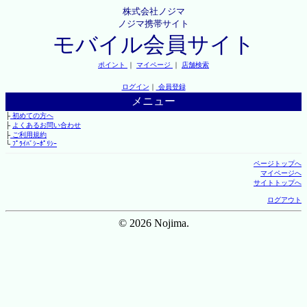
株式会社ノジマ
ノジマ携帯サイト
モバイル会員サイト
ポイント
｜
マイページ
｜
店舗検索
ログイン
｜
会員登録
メニュー
├
初めての方へ
├
よくあるお問い合わせ
├
ご利用規約
└
ﾌﾟﾗｲﾊﾞｼｰﾎﾟﾘｼｰ
ページトップへ
マイページへ
サイトトップへ
ログアウト
© 2026 Nojima.