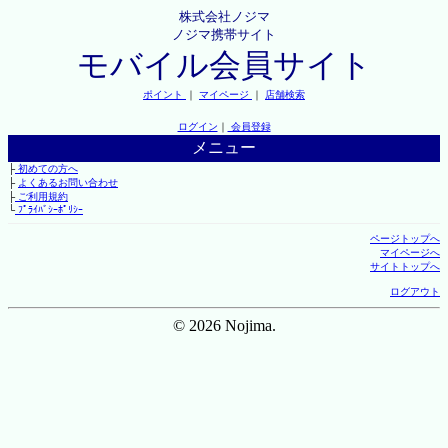
株式会社ノジマ
ノジマ携帯サイト
モバイル会員サイト
ポイント
｜
マイページ
｜
店舗検索
ログイン
｜
会員登録
メニュー
├
初めての方へ
├
よくあるお問い合わせ
├
ご利用規約
└
ﾌﾟﾗｲﾊﾞｼｰﾎﾟﾘｼｰ
ページトップへ
マイページへ
サイトトップへ
ログアウト
© 2026 Nojima.