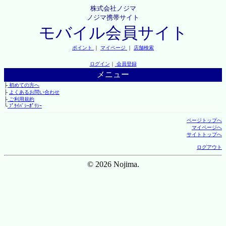
株式会社ノジマ
ノジマ携帯サイト
モバイル会員サイト
ポイント
｜
マイページ
｜
店舗検索
ログイン
｜
会員登録
メニュー
├
初めての方へ
├
よくあるお問い合わせ
├
ご利用規約
└
ﾌﾟﾗｲﾊﾞｼｰﾎﾟﾘｼｰ
ページトップへ
マイページへ
サイトトップへ
ログアウト
© 2026 Nojima.