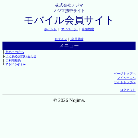
株式会社ノジマ
ノジマ携帯サイト
モバイル会員サイト
ポイント
｜
マイページ
｜
店舗検索
ログイン
｜
会員登録
メニュー
├
初めての方へ
├
よくあるお問い合わせ
├
ご利用規約
└
ﾌﾟﾗｲﾊﾞｼｰﾎﾟﾘｼｰ
ページトップへ
マイページへ
サイトトップへ
ログアウト
© 2026 Nojima.