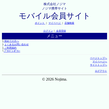
株式会社ノジマ
ノジマ携帯サイト
モバイル会員サイト
ポイント
｜
マイページ
｜
店舗検索
ログイン
｜
会員登録
メニュー
├
初めての方へ
├
よくあるお問い合わせ
├
ご利用規約
└
ﾌﾟﾗｲﾊﾞｼｰﾎﾟﾘｼｰ
ページトップへ
マイページへ
サイトトップへ
ログアウト
© 2026 Nojima.