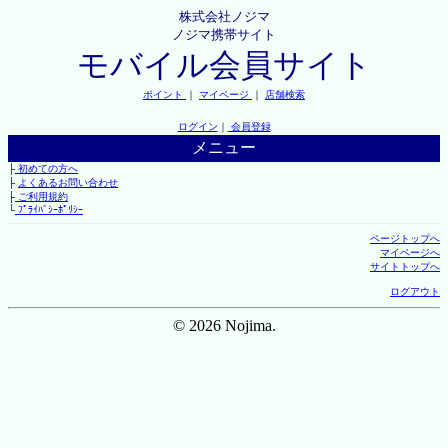
株式会社ノジマ
ノジマ携帯サイト
モバイル会員サイト
ポイント
｜
マイページ
｜
店舗検索
ログイン
｜
会員登録
メニュー
├
初めての方へ
├
よくあるお問い合わせ
├
ご利用規約
└
ﾌﾟﾗｲﾊﾞｼｰﾎﾟﾘｼｰ
ページトップへ
マイページへ
サイトトップへ
ログアウト
© 2026 Nojima.