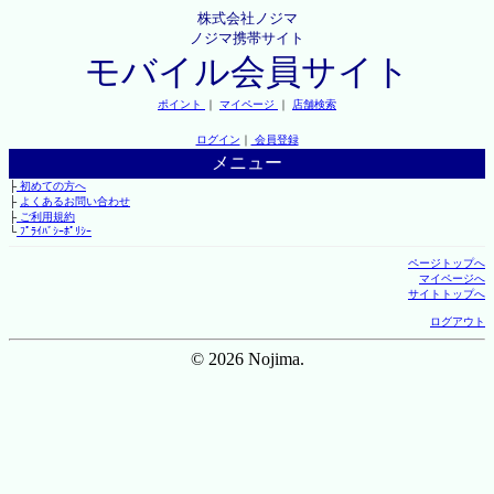
株式会社ノジマ
ノジマ携帯サイト
モバイル会員サイト
ポイント
｜
マイページ
｜
店舗検索
ログイン
｜
会員登録
メニュー
├
初めての方へ
├
よくあるお問い合わせ
├
ご利用規約
└
ﾌﾟﾗｲﾊﾞｼｰﾎﾟﾘｼｰ
ページトップへ
マイページへ
サイトトップへ
ログアウト
© 2026 Nojima.