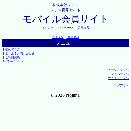
株式会社ノジマ
ノジマ携帯サイト
モバイル会員サイト
ポイント
｜
マイページ
｜
店舗検索
ログイン
｜
会員登録
メニュー
├
初めての方へ
├
よくあるお問い合わせ
├
ご利用規約
└
ﾌﾟﾗｲﾊﾞｼｰﾎﾟﾘｼｰ
ページトップへ
マイページへ
サイトトップへ
ログアウト
© 2026 Nojima.