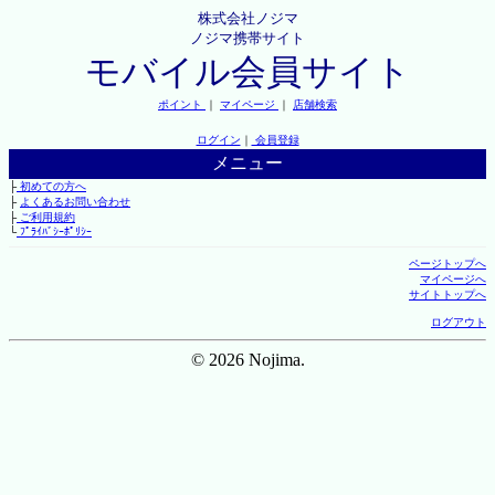
株式会社ノジマ
ノジマ携帯サイト
モバイル会員サイト
ポイント
｜
マイページ
｜
店舗検索
ログイン
｜
会員登録
メニュー
├
初めての方へ
├
よくあるお問い合わせ
├
ご利用規約
└
ﾌﾟﾗｲﾊﾞｼｰﾎﾟﾘｼｰ
ページトップへ
マイページへ
サイトトップへ
ログアウト
© 2026 Nojima.