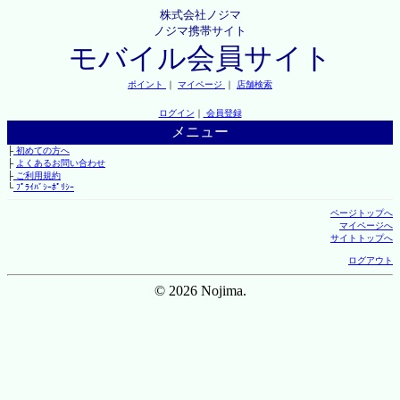
株式会社ノジマ
ノジマ携帯サイト
モバイル会員サイト
ポイント
｜
マイページ
｜
店舗検索
ログイン
｜
会員登録
メニュー
├
初めての方へ
├
よくあるお問い合わせ
├
ご利用規約
└
ﾌﾟﾗｲﾊﾞｼｰﾎﾟﾘｼｰ
ページトップへ
マイページへ
サイトトップへ
ログアウト
© 2026 Nojima.