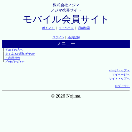
株式会社ノジマ
ノジマ携帯サイト
モバイル会員サイト
ポイント
｜
マイページ
｜
店舗検索
ログイン
｜
会員登録
メニュー
├
初めての方へ
├
よくあるお問い合わせ
├
ご利用規約
└
ﾌﾟﾗｲﾊﾞｼｰﾎﾟﾘｼｰ
ページトップへ
マイページへ
サイトトップへ
ログアウト
© 2026 Nojima.