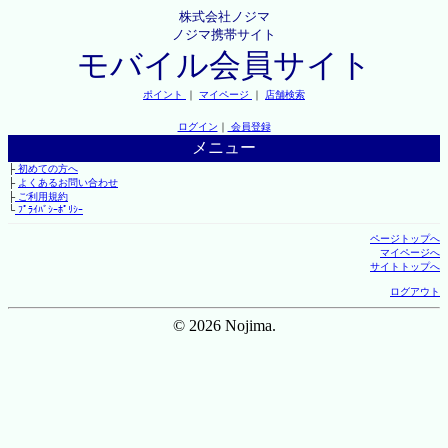
株式会社ノジマ
ノジマ携帯サイト
モバイル会員サイト
ポイント
｜
マイページ
｜
店舗検索
ログイン
｜
会員登録
メニュー
├
初めての方へ
├
よくあるお問い合わせ
├
ご利用規約
└
ﾌﾟﾗｲﾊﾞｼｰﾎﾟﾘｼｰ
ページトップへ
マイページへ
サイトトップへ
ログアウト
© 2026 Nojima.