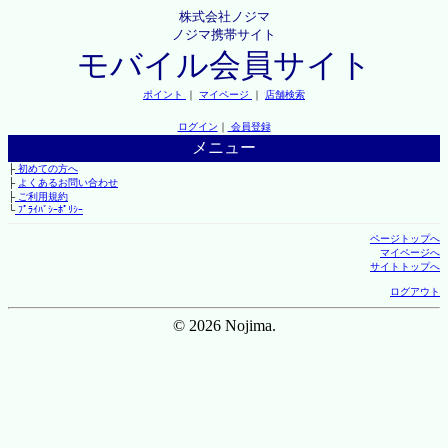
株式会社ノジマ
ノジマ携帯サイト
モバイル会員サイト
ポイント
｜
マイページ
｜
店舗検索
ログイン
｜
会員登録
メニュー
├
初めての方へ
├
よくあるお問い合わせ
├
ご利用規約
└
ﾌﾟﾗｲﾊﾞｼｰﾎﾟﾘｼｰ
ページトップへ
マイページへ
サイトトップへ
ログアウト
© 2026 Nojima.