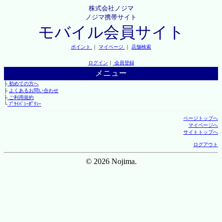
株式会社ノジマ
ノジマ携帯サイト
モバイル会員サイト
ポイント
｜
マイページ
｜
店舗検索
ログイン
｜
会員登録
メニュー
├
初めての方へ
├
よくあるお問い合わせ
├
ご利用規約
└
ﾌﾟﾗｲﾊﾞｼｰﾎﾟﾘｼｰ
ページトップへ
マイページへ
サイトトップへ
ログアウト
© 2026 Nojima.