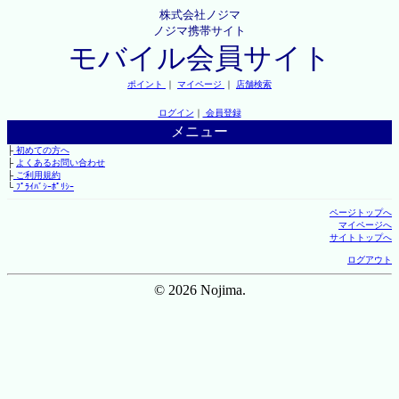
株式会社ノジマ
ノジマ携帯サイト
モバイル会員サイト
ポイント
｜
マイページ
｜
店舗検索
ログイン
｜
会員登録
メニュー
├
初めての方へ
├
よくあるお問い合わせ
├
ご利用規約
└
ﾌﾟﾗｲﾊﾞｼｰﾎﾟﾘｼｰ
ページトップへ
マイページへ
サイトトップへ
ログアウト
© 2026 Nojima.