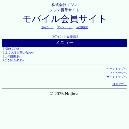
株式会社ノジマ
ノジマ携帯サイト
モバイル会員サイト
ポイント
｜
マイページ
｜
店舗検索
ログイン
｜
会員登録
メニュー
├
初めての方へ
├
よくあるお問い合わせ
├
ご利用規約
└
ﾌﾟﾗｲﾊﾞｼｰﾎﾟﾘｼｰ
ページトップへ
マイページへ
サイトトップへ
ログアウト
© 2026 Nojima.