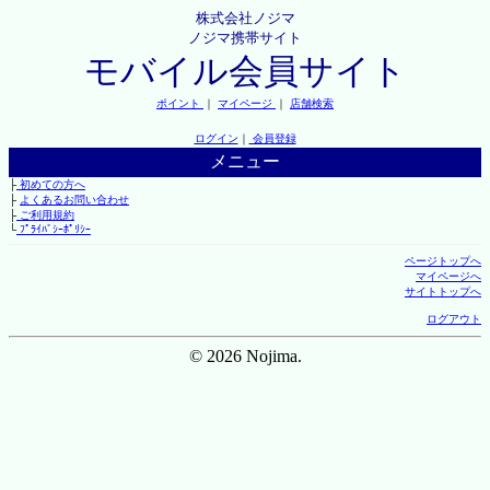
株式会社ノジマ
ノジマ携帯サイト
モバイル会員サイト
ポイント
｜
マイページ
｜
店舗検索
ログイン
｜
会員登録
メニュー
├
初めての方へ
├
よくあるお問い合わせ
├
ご利用規約
└
ﾌﾟﾗｲﾊﾞｼｰﾎﾟﾘｼｰ
ページトップへ
マイページへ
サイトトップへ
ログアウト
© 2026 Nojima.