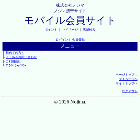
株式会社ノジマ
ノジマ携帯サイト
モバイル会員サイト
ポイント
｜
マイページ
｜
店舗検索
ログイン
｜
会員登録
メニュー
├
初めての方へ
├
よくあるお問い合わせ
├
ご利用規約
└
ﾌﾟﾗｲﾊﾞｼｰﾎﾟﾘｼｰ
ページトップへ
マイページへ
サイトトップへ
ログアウト
© 2026 Nojima.