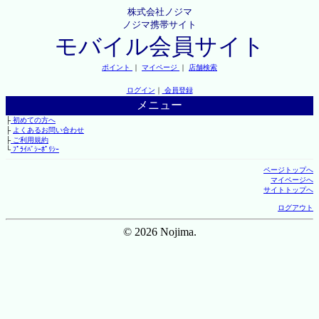
株式会社ノジマ
ノジマ携帯サイト
モバイル会員サイト
ポイント
｜
マイページ
｜
店舗検索
ログイン
｜
会員登録
メニュー
├
初めての方へ
├
よくあるお問い合わせ
├
ご利用規約
└
ﾌﾟﾗｲﾊﾞｼｰﾎﾟﾘｼｰ
ページトップへ
マイページへ
サイトトップへ
ログアウト
© 2026 Nojima.