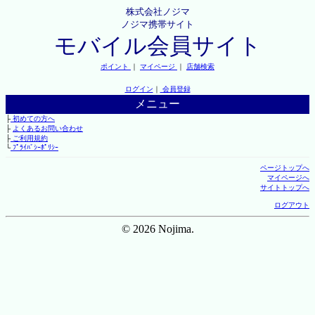
株式会社ノジマ
ノジマ携帯サイト
モバイル会員サイト
ポイント
｜
マイページ
｜
店舗検索
ログイン
｜
会員登録
メニュー
├
初めての方へ
├
よくあるお問い合わせ
├
ご利用規約
└
ﾌﾟﾗｲﾊﾞｼｰﾎﾟﾘｼｰ
ページトップへ
マイページへ
サイトトップへ
ログアウト
© 2026 Nojima.