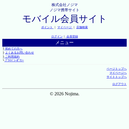
株式会社ノジマ
ノジマ携帯サイト
モバイル会員サイト
ポイント
｜
マイページ
｜
店舗検索
ログイン
｜
会員登録
メニュー
├
初めての方へ
├
よくあるお問い合わせ
├
ご利用規約
└
ﾌﾟﾗｲﾊﾞｼｰﾎﾟﾘｼｰ
ページトップへ
マイページへ
サイトトップへ
ログアウト
© 2026 Nojima.