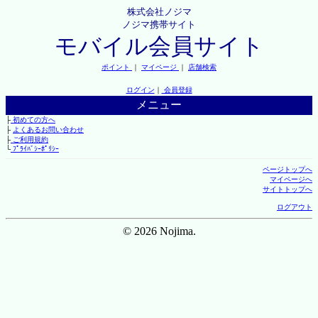
株式会社ノジマ
ノジマ携帯サイト
モバイル会員サイト
ポイント
｜
マイページ
｜
店舗検索
ログイン
｜
会員登録
メニュー
├
初めての方へ
├
よくあるお問い合わせ
├
ご利用規約
└
ﾌﾟﾗｲﾊﾞｼｰﾎﾟﾘｼｰ
ページトップへ
マイページへ
サイトトップへ
ログアウト
© 2026 Nojima.