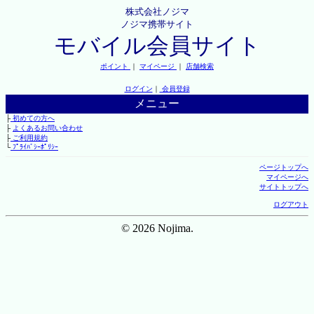
株式会社ノジマ
ノジマ携帯サイト
モバイル会員サイト
ポイント
｜
マイページ
｜
店舗検索
ログイン
｜
会員登録
メニュー
├
初めての方へ
├
よくあるお問い合わせ
├
ご利用規約
└
ﾌﾟﾗｲﾊﾞｼｰﾎﾟﾘｼｰ
ページトップへ
マイページへ
サイトトップへ
ログアウト
© 2026 Nojima.