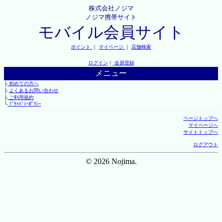
株式会社ノジマ
ノジマ携帯サイト
モバイル会員サイト
ポイント
｜
マイページ
｜
店舗検索
ログイン
｜
会員登録
メニュー
├
初めての方へ
├
よくあるお問い合わせ
├
ご利用規約
└
ﾌﾟﾗｲﾊﾞｼｰﾎﾟﾘｼｰ
ページトップへ
マイページへ
サイトトップへ
ログアウト
© 2026 Nojima.