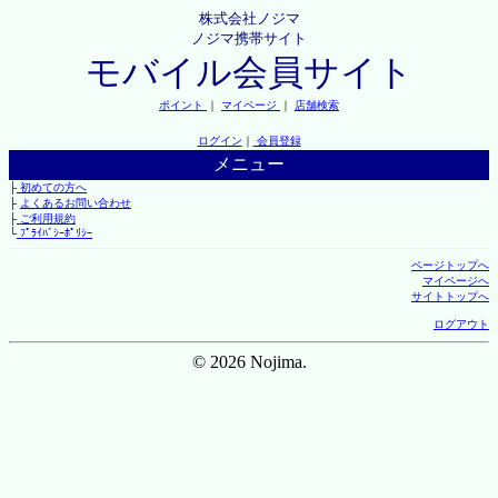
株式会社ノジマ
ノジマ携帯サイト
モバイル会員サイト
ポイント
｜
マイページ
｜
店舗検索
ログイン
｜
会員登録
メニュー
├
初めての方へ
├
よくあるお問い合わせ
├
ご利用規約
└
ﾌﾟﾗｲﾊﾞｼｰﾎﾟﾘｼｰ
ページトップへ
マイページへ
サイトトップへ
ログアウト
© 2026 Nojima.