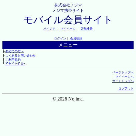
株式会社ノジマ
ノジマ携帯サイト
モバイル会員サイト
ポイント
｜
マイページ
｜
店舗検索
ログイン
｜
会員登録
メニュー
├
初めての方へ
├
よくあるお問い合わせ
├
ご利用規約
└
ﾌﾟﾗｲﾊﾞｼｰﾎﾟﾘｼｰ
ページトップへ
マイページへ
サイトトップへ
ログアウト
© 2026 Nojima.