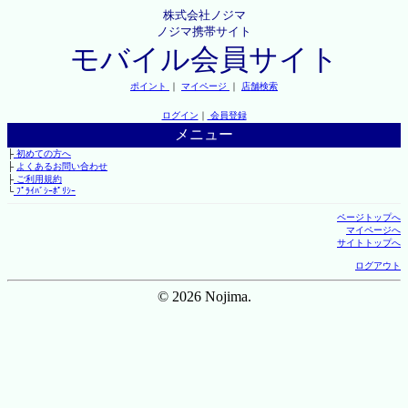
株式会社ノジマ
ノジマ携帯サイト
モバイル会員サイト
ポイント
｜
マイページ
｜
店舗検索
ログイン
｜
会員登録
メニュー
├
初めての方へ
├
よくあるお問い合わせ
├
ご利用規約
└
ﾌﾟﾗｲﾊﾞｼｰﾎﾟﾘｼｰ
ページトップへ
マイページへ
サイトトップへ
ログアウト
© 2026 Nojima.