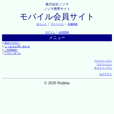
株式会社ノジマ
ノジマ携帯サイト
モバイル会員サイト
ポイント
｜
マイページ
｜
店舗検索
ログイン
｜
会員登録
メニュー
├
初めての方へ
├
よくあるお問い合わせ
├
ご利用規約
└
ﾌﾟﾗｲﾊﾞｼｰﾎﾟﾘｼｰ
ページトップへ
マイページへ
サイトトップへ
ログアウト
© 2026 Nojima.