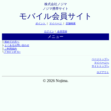
株式会社ノジマ
ノジマ携帯サイト
モバイル会員サイト
ポイント
｜
マイページ
｜
店舗検索
ログイン
｜
会員登録
メニュー
├
初めての方へ
├
よくあるお問い合わせ
├
ご利用規約
└
ﾌﾟﾗｲﾊﾞｼｰﾎﾟﾘｼｰ
ページトップへ
マイページへ
サイトトップへ
ログアウト
© 2026 Nojima.