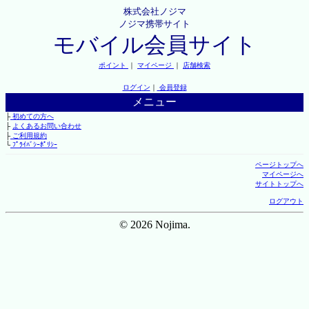
株式会社ノジマ
ノジマ携帯サイト
モバイル会員サイト
ポイント
｜
マイページ
｜
店舗検索
ログイン
｜
会員登録
メニュー
├
初めての方へ
├
よくあるお問い合わせ
├
ご利用規約
└
ﾌﾟﾗｲﾊﾞｼｰﾎﾟﾘｼｰ
ページトップへ
マイページへ
サイトトップへ
ログアウト
© 2026 Nojima.