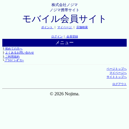
株式会社ノジマ
ノジマ携帯サイト
モバイル会員サイト
ポイント
｜
マイページ
｜
店舗検索
ログイン
｜
会員登録
メニュー
├
初めての方へ
├
よくあるお問い合わせ
├
ご利用規約
└
ﾌﾟﾗｲﾊﾞｼｰﾎﾟﾘｼｰ
ページトップへ
マイページへ
サイトトップへ
ログアウト
© 2026 Nojima.