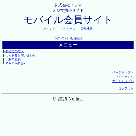
株式会社ノジマ
ノジマ携帯サイト
モバイル会員サイト
ポイント
｜
マイページ
｜
店舗検索
ログイン
｜
会員登録
メニュー
├
初めての方へ
├
よくあるお問い合わせ
├
ご利用規約
└
ﾌﾟﾗｲﾊﾞｼｰﾎﾟﾘｼｰ
ページトップへ
マイページへ
サイトトップへ
ログアウト
© 2026 Nojima.