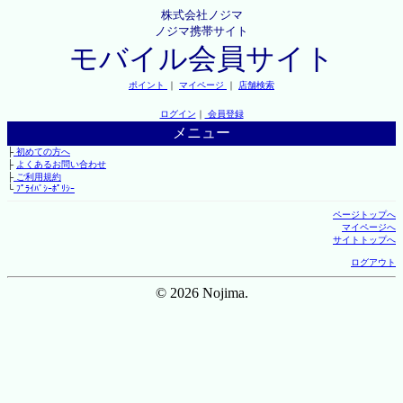
株式会社ノジマ
ノジマ携帯サイト
モバイル会員サイト
ポイント
｜
マイページ
｜
店舗検索
ログイン
｜
会員登録
メニュー
├
初めての方へ
├
よくあるお問い合わせ
├
ご利用規約
└
ﾌﾟﾗｲﾊﾞｼｰﾎﾟﾘｼｰ
ページトップへ
マイページへ
サイトトップへ
ログアウト
© 2026 Nojima.