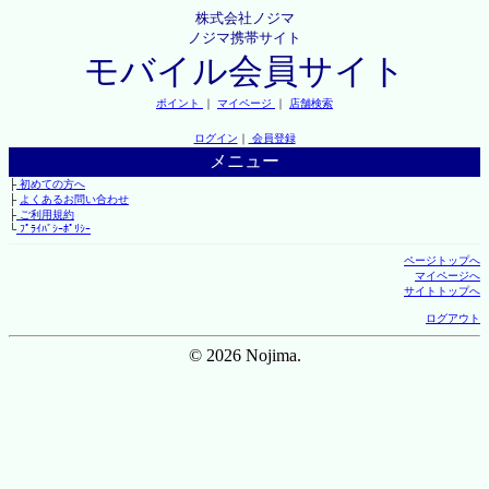
株式会社ノジマ
ノジマ携帯サイト
モバイル会員サイト
ポイント
｜
マイページ
｜
店舗検索
ログイン
｜
会員登録
メニュー
├
初めての方へ
├
よくあるお問い合わせ
├
ご利用規約
└
ﾌﾟﾗｲﾊﾞｼｰﾎﾟﾘｼｰ
ページトップへ
マイページへ
サイトトップへ
ログアウト
© 2026 Nojima.