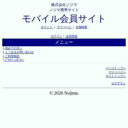
株式会社ノジマ
ノジマ携帯サイト
モバイル会員サイト
ポイント
｜
マイページ
｜
店舗検索
ログイン
｜
会員登録
メニュー
├
初めての方へ
├
よくあるお問い合わせ
├
ご利用規約
└
ﾌﾟﾗｲﾊﾞｼｰﾎﾟﾘｼｰ
ページトップへ
マイページへ
サイトトップへ
ログアウト
© 2026 Nojima.