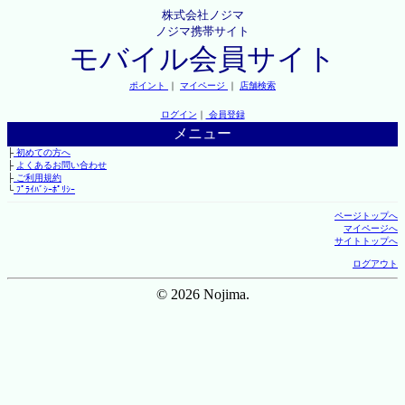
株式会社ノジマ
ノジマ携帯サイト
モバイル会員サイト
ポイント
｜
マイページ
｜
店舗検索
ログイン
｜
会員登録
メニュー
├
初めての方へ
├
よくあるお問い合わせ
├
ご利用規約
└
ﾌﾟﾗｲﾊﾞｼｰﾎﾟﾘｼｰ
ページトップへ
マイページへ
サイトトップへ
ログアウト
© 2026 Nojima.