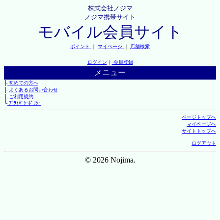
株式会社ノジマ
ノジマ携帯サイト
モバイル会員サイト
ポイント
｜
マイページ
｜
店舗検索
ログイン
｜
会員登録
メニュー
├
初めての方へ
├
よくあるお問い合わせ
├
ご利用規約
└
ﾌﾟﾗｲﾊﾞｼｰﾎﾟﾘｼｰ
ページトップへ
マイページへ
サイトトップへ
ログアウト
© 2026 Nojima.