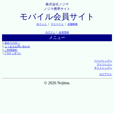
株式会社ノジマ
ノジマ携帯サイト
モバイル会員サイト
ポイント
｜
マイページ
｜
店舗検索
ログイン
｜
会員登録
メニュー
├
初めての方へ
├
よくあるお問い合わせ
├
ご利用規約
└
ﾌﾟﾗｲﾊﾞｼｰﾎﾟﾘｼｰ
ページトップへ
マイページへ
サイトトップへ
ログアウト
© 2026 Nojima.