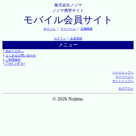
株式会社ノジマ
ノジマ携帯サイト
モバイル会員サイト
ポイント
｜
マイページ
｜
店舗検索
ログイン
｜
会員登録
メニュー
├
初めての方へ
├
よくあるお問い合わせ
├
ご利用規約
└
ﾌﾟﾗｲﾊﾞｼｰﾎﾟﾘｼｰ
ページトップへ
マイページへ
サイトトップへ
ログアウト
© 2026 Nojima.