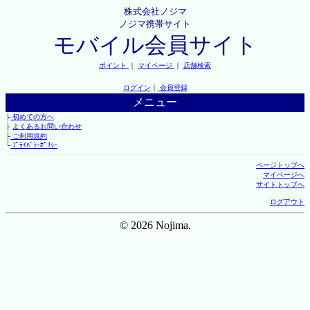
株式会社ノジマ
ノジマ携帯サイト
モバイル会員サイト
ポイント
｜
マイページ
｜
店舗検索
ログイン
｜
会員登録
メニュー
├
初めての方へ
├
よくあるお問い合わせ
├
ご利用規約
└
ﾌﾟﾗｲﾊﾞｼｰﾎﾟﾘｼｰ
ページトップへ
マイページへ
サイトトップへ
ログアウト
© 2026 Nojima.