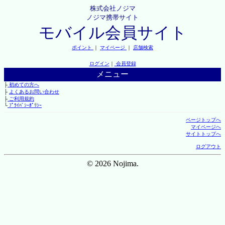
株式会社ノジマ
ノジマ携帯サイト
モバイル会員サイト
ポイント
｜
マイページ
｜
店舗検索
ログイン
｜
会員登録
メニュー
├
初めての方へ
├
よくあるお問い合わせ
├
ご利用規約
└
ﾌﾟﾗｲﾊﾞｼｰﾎﾟﾘｼｰ
ページトップへ
マイページへ
サイトトップへ
ログアウト
© 2026 Nojima.